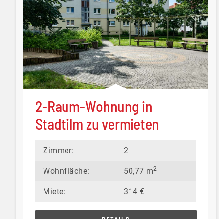
2-Raum-Wohnung in
Stadtilm zu vermieten
Zimmer:
2
2
Wohnfläche:
50,77 m
Miete:
314 €
DETAILS