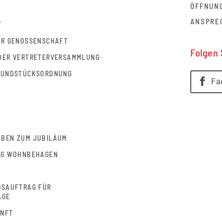
ÖFFNUN
ANSPRE
T
ER GENOSSENSCHAFT
Folgen 
DER VERTRETERVERSAMMLUNG
RUNDSTÜCKSORDNUNG
Fa
BEN ZUM JUBILÄUM
NG WOHNBEHAGEN
N
GSAUFTRAG FÜR
ÄGE
UNFT